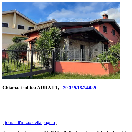
Chiamaci subito: AURA LT,
+39 329.16.24.039
[
torna all'inizio della pagina
]