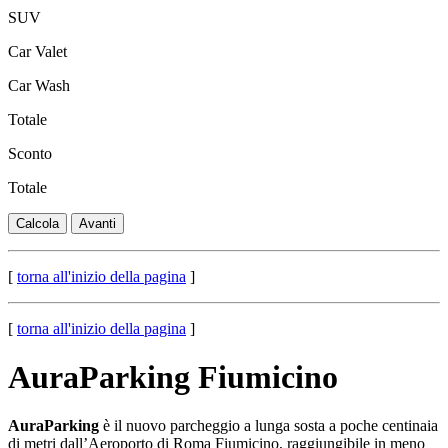
SUV
Car Valet
Car Wash
Totale
Sconto
Totale
[
torna all'inizio della pagina
]
[
torna all'inizio della pagina
]
AuraParking Fiumicino
AuraParking
è il nuovo parcheggio a lunga sosta a poche centinaia
di metri dall’Aeroporto di Roma Fiumicino, raggiungibile in meno